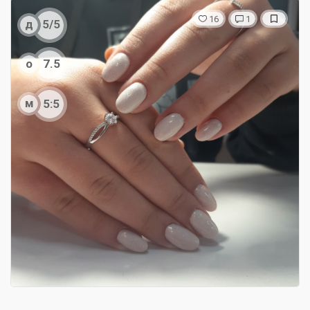
16
1
д
5/5
о
7.5
м
5:5