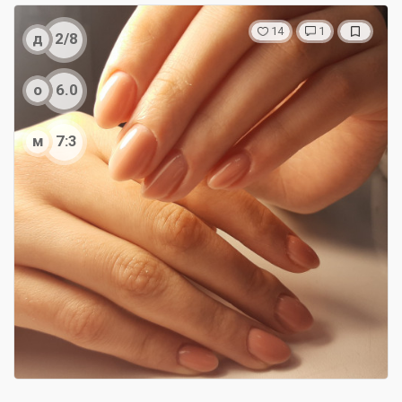
14
1
д
2/8
о
6.0
м
7:3