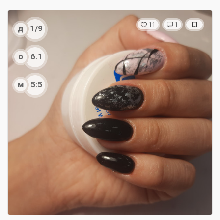
11
1
д
1/9
о
6.1
м
5:5