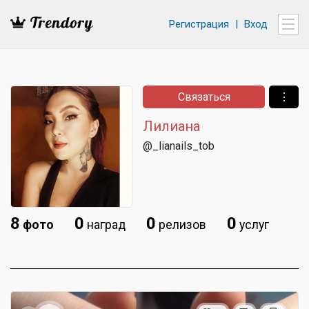
Регистрация
|
Вход
Связаться
⋮
Лилиана
@_lianails_tob
8
0
0
0
фото
наград
релизов
услуг