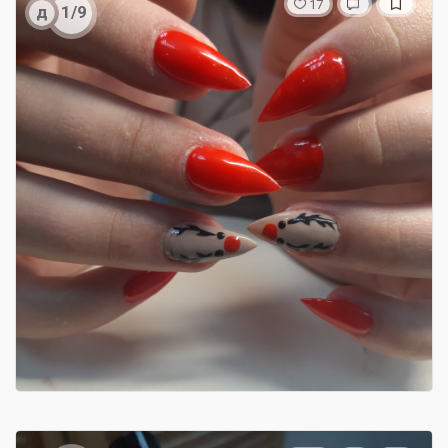
17
д
1/9