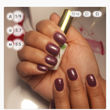
13
д
1/9
о
5.7
м
5:5