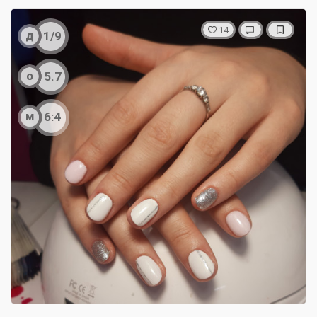
14
д
1/9
о
5.7
м
6:4