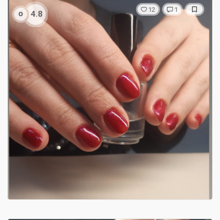
12
1
о
4.8