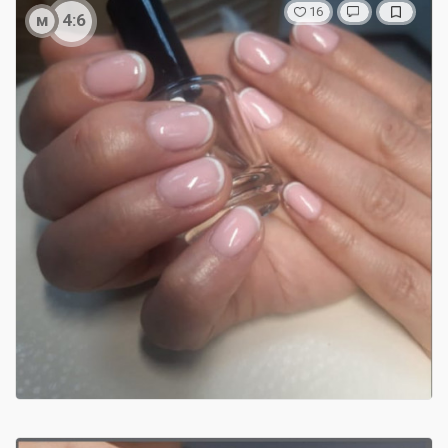
16
м
4:6