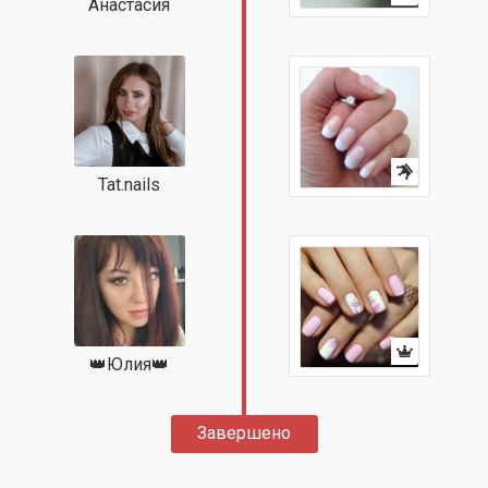
Анастасия
Tat.nails
👑Юлия👑
Завершено