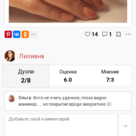
14
1
Лилиана
Дуэли
Оценка
Мнение
6.0
7:3
2/8
Ольга:
Фото не очегь удачное, плохо видно
маникюр...... но покрытие вроде аккуратное 👍🏼