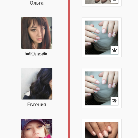
Ольга
👑Юлия👑
Евгения