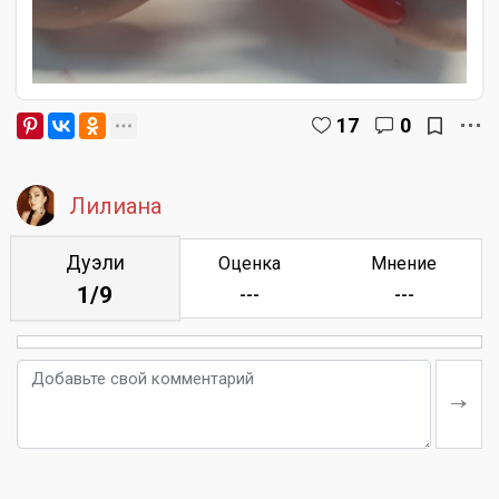
17
0
Лилиана
Дуэли
Оценка
Мнение
1/9
---
---