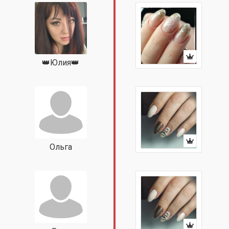
👑Юлия👑
Ольга