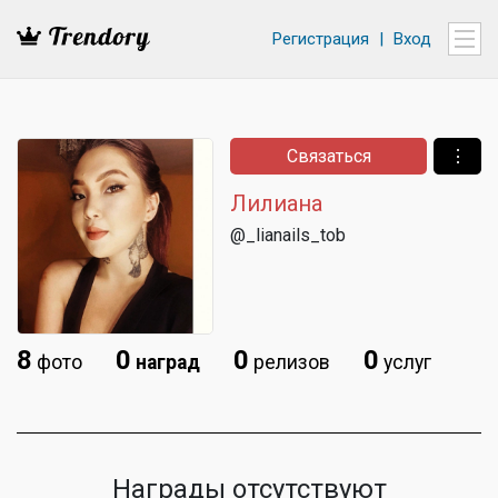
Регистрация
|
Вход
Связаться
⋮
Лилиана
@_lianails_tob
8
0
0
0
фото
наград
релизов
услуг
Награды отсутствуют