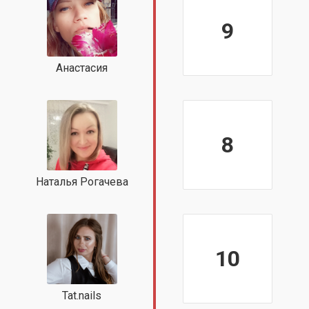
9
Анастасия
8
Наталья Рогачева
10
Tat.nails