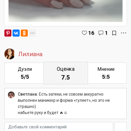
16
1
Лилиана
Оценка
Дуэли
Мнение
5/5
5:5
7.5
Светлана:
Есть затеки, не совсем аккуратно
выполнен маникюр и форма «гуляет», но это не
страшно)
набьете руку и будет 🔥☺️