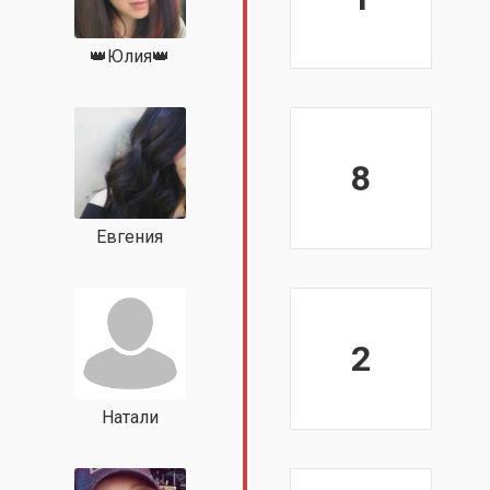
👑Юлия👑
8
Евгения
2
Натали