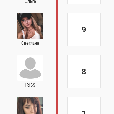
Ольга
9
Светлана
8
IRISS
1