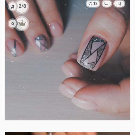
18
д
2/8
о