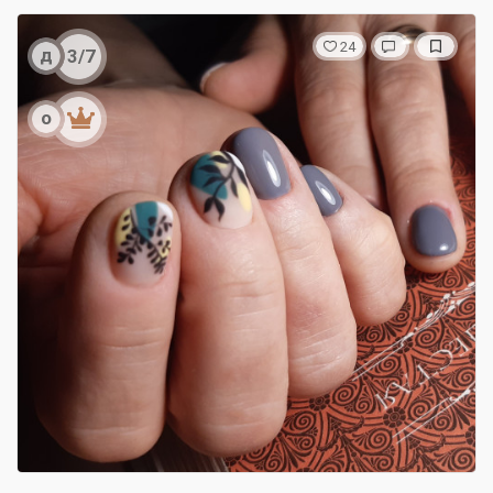
24
д
3/7
о