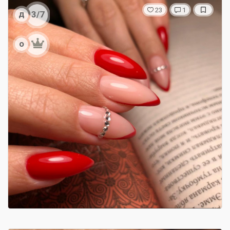
23
1
д
3/7
о