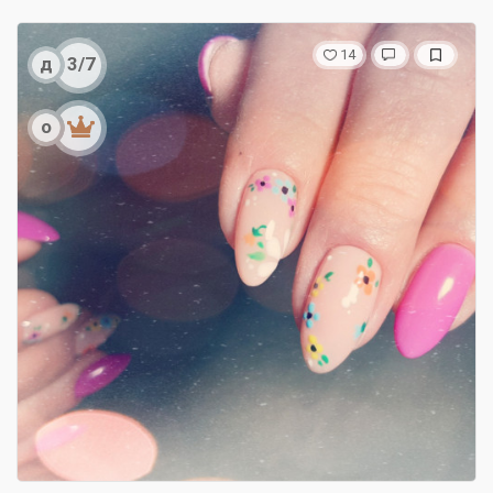
14
д
3/7
о