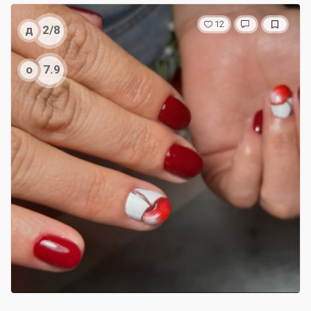
12
д
2/8
о
7.9