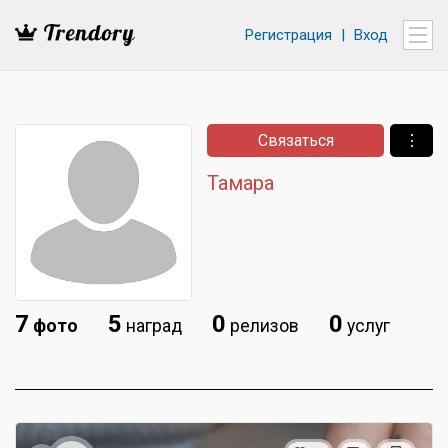
Регистрация
|
Вход
Связаться
⋮
Тамара
7
5
0
0
фото
наград
релизов
услуг