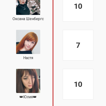
10
Оксана Шенбергс
7
Настя
10
👑Юлия👑