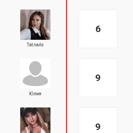
6
Tat.nails
9
Юлия
9