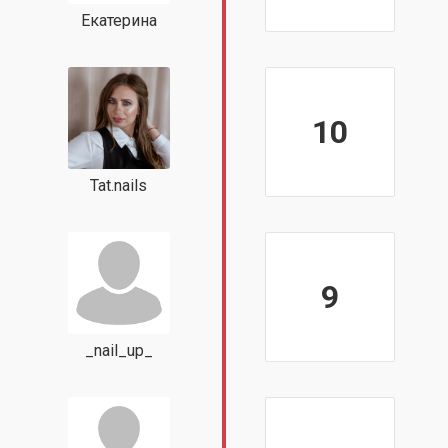
Екатерина
10
Tat.nails
9
_nail_up_