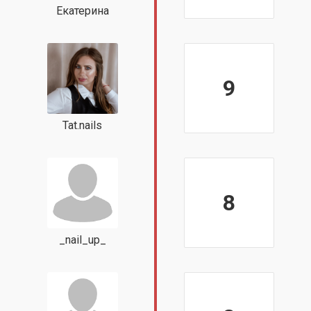
Екатерина
9
Tat.nails
8
_nail_up_