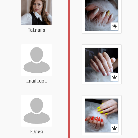
Tat.nails
_nail_up_
Юлия