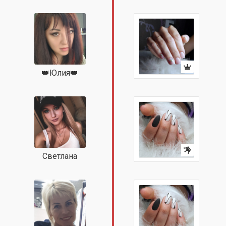
👑Юлия👑
Светлана