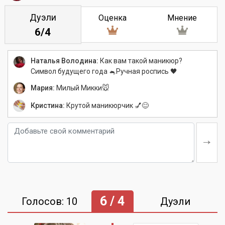
Дуэли
Оценка
Мнение
6/4
Наталья Володина:
Как вам такой маникюр?
Символ будущего года 🐁Ручная роспись 🖤
Мария:
Милый Микки🐭
Кристина:
Крутой маникюрчик 💅😊
6 / 4
Голосов: 10
Дуэли