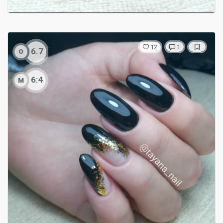
12
1
о
6.7
м
6:4