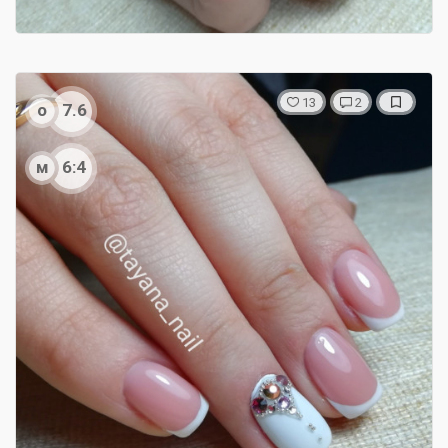
13
2
о
7.6
м
6:4