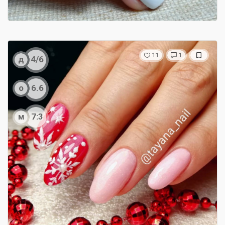
11
1
д
4/6
о
6.6
м
7:3