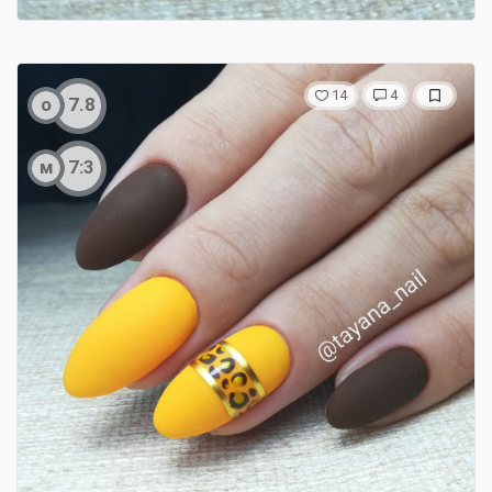
14
4
о
7.8
м
7:3