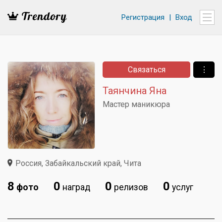
Регистрация
|
Вход
Связаться
⋮
Таянчина Яна
Мастер маникюра
Россия, Забайкальский край, Чита
8
0
0
0
фото
наград
релизов
услуг