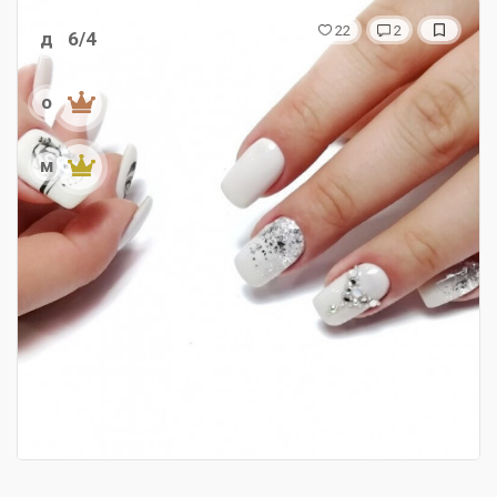
22
2
д
6/4
о
м