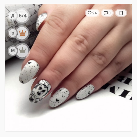
24
3
д
6/4
о
м