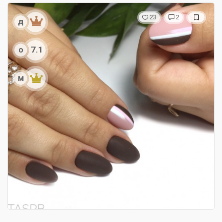
23
2
д
о
7.1
м