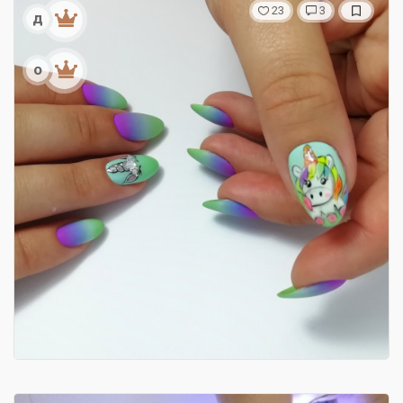
23
3
д
о