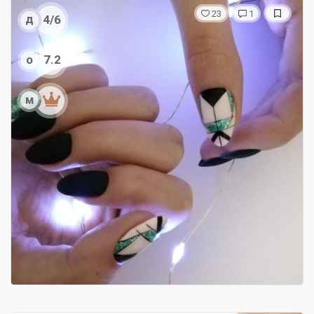
23
1
д
4/6
о
7.2
м