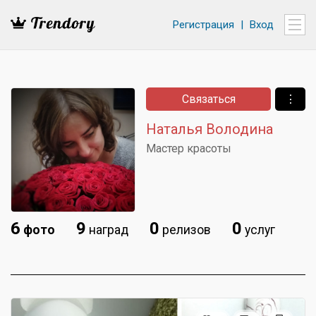
Регистрация
|
Вход
Связаться
⋮
Наталья Володина
Мастер красоты
6
9
0
0
фото
наград
релизов
услуг