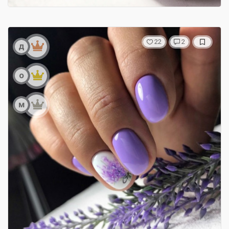
22
2
д
о
м