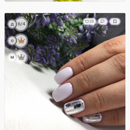
23
д
6/4
о
м