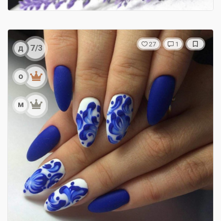
27
1
д
7/3
о
м