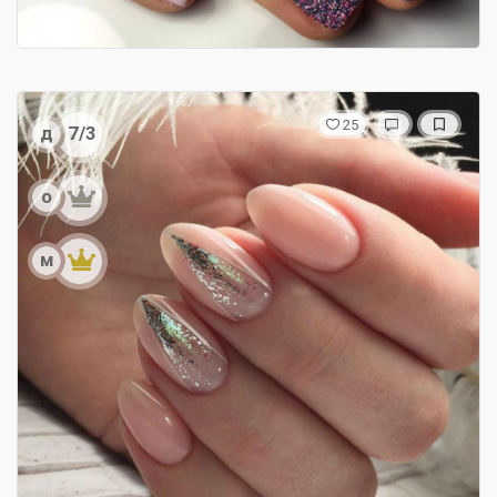
25
д
7/3
о
м