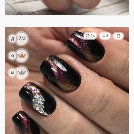
24
3
д
7/3
о
м