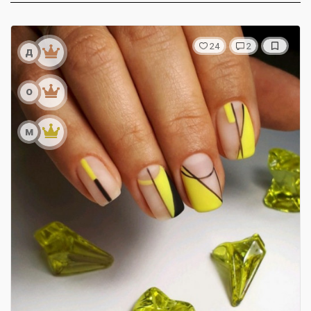
24
2
д
о
м