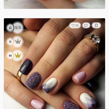
26
д
5/5
о
м