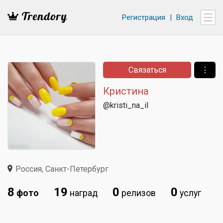
Регистрация
|
Вход
Связаться
⋮
Кристина
@kristi_na_il
Россия, Санкт-Петербург
8
19
0
0
фото
наград
релизов
услуг