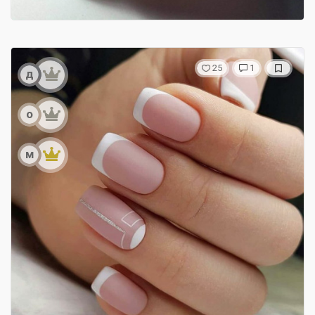
25
1
д
о
м