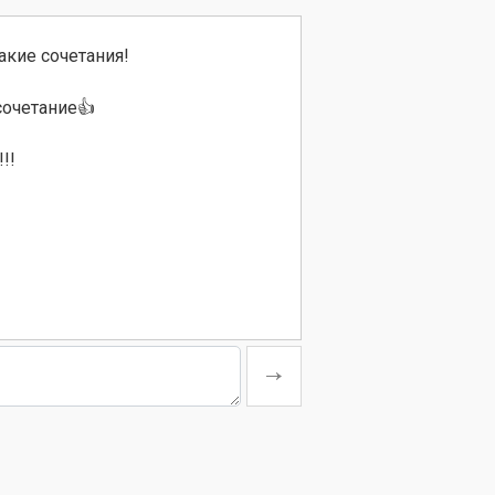
кие сочетания!
очетание👍
!!