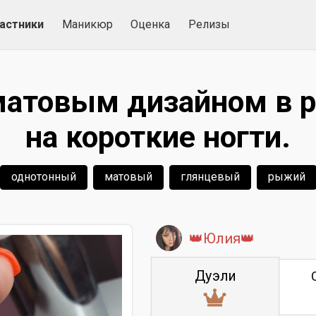
астники
Маникюр
Оценка
Релизы
матовым дизайном в 
на короткие ногти.
однотонный
матовый
глянцевый
рыжий
👑Юлия👑
Дуэли