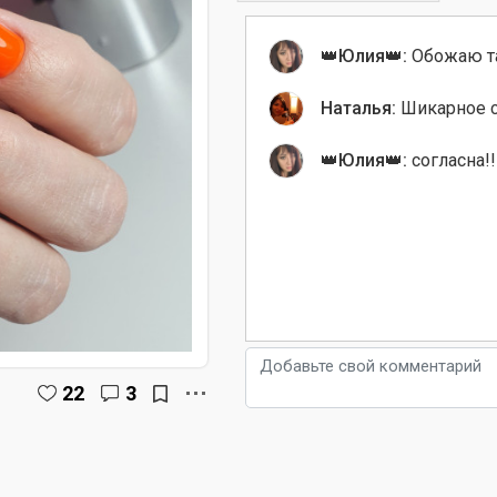
👑Юлия👑:
Обожаю та
Наталья:
Шикарное с
👑Юлия👑:
согласна!!!
22
3