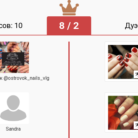
8 / 2
сов: 10
Дуэ
 @ostrovok_nails_vlg
Sandra