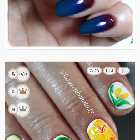
28
4
д
5/5
о
м