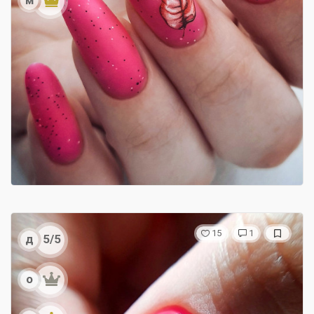
15
1
д
5/5
о