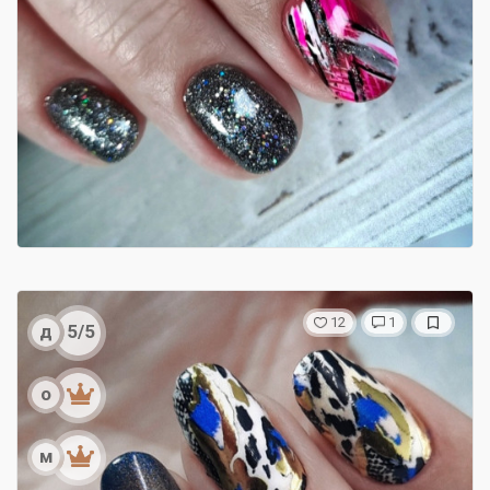
12
1
д
5/5
о
м