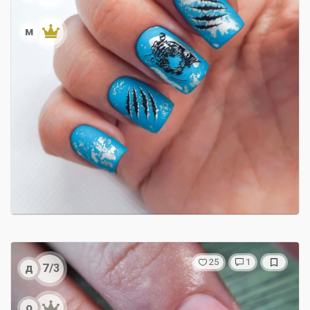
м
25
1
д
7/3
о