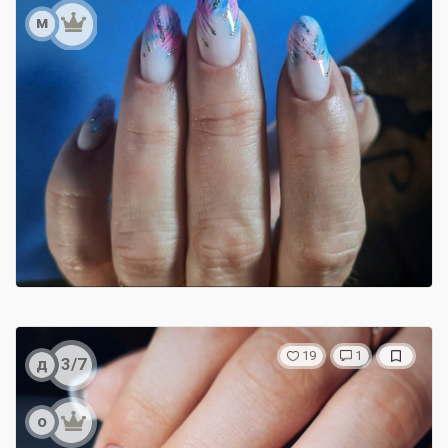
м
19
1
д
3/7
о