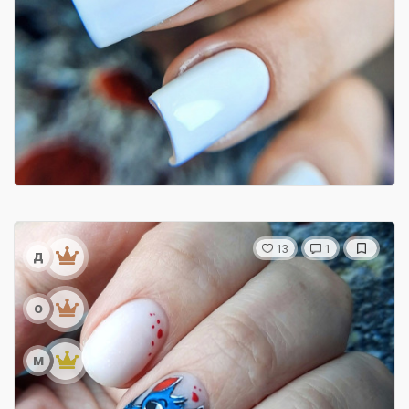
13
1
д
о
м