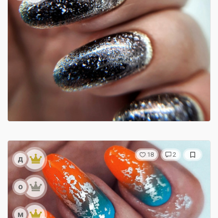
18
2
д
о
м