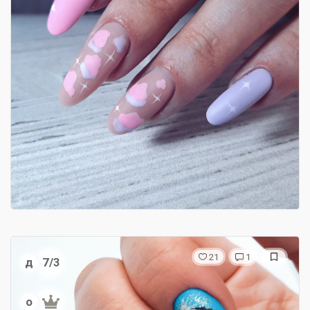
21
1
д
7/3
о