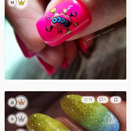
м
13
1
д
о