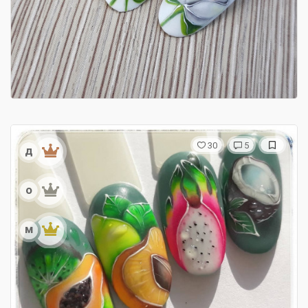
30
5
д
о
м