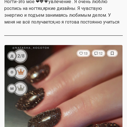
Ногти-это моё ❤🧡💗увлечение . Я очень люблю
роспись на ногтях,яркие дизайны. Я чувствую
энергию и подъем занимаясь любимым делом. У
меня не всё получается,но я готова постоянно учиться
13
12
д
2/8
о
м