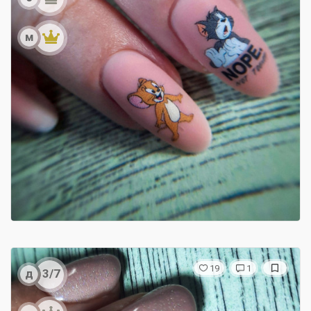
м
19
1
д
3/7