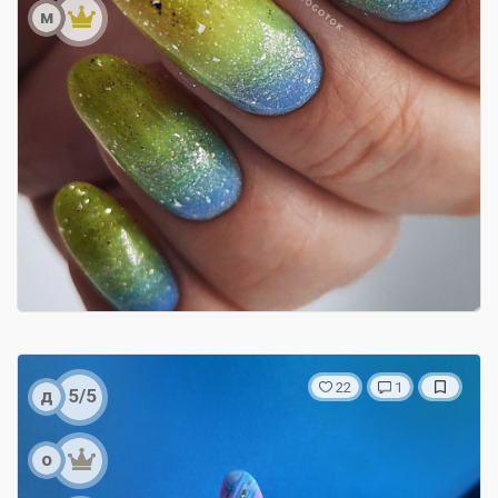
м
22
1
д
5/5
о