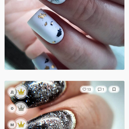
13
1
д
о
м