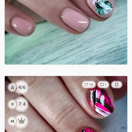
13
1
д
4/6
о
7.4
м