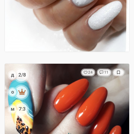
24
11
д
2/8
о
м
7:3