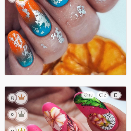
18
2
д
о
м