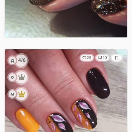
25
10
д
4/6
о
м