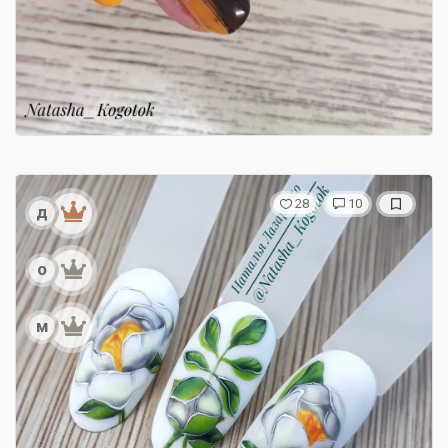
28
10
д
о
м