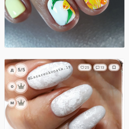
25
13
д
5/5
о
м