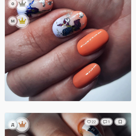
о
м
22
1
д