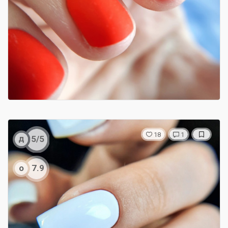
18
1
д
5/5
о
7.9