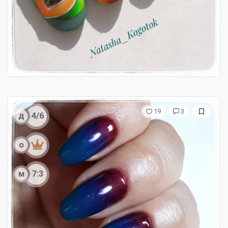
19
3
д
4/6
о
м
7:3