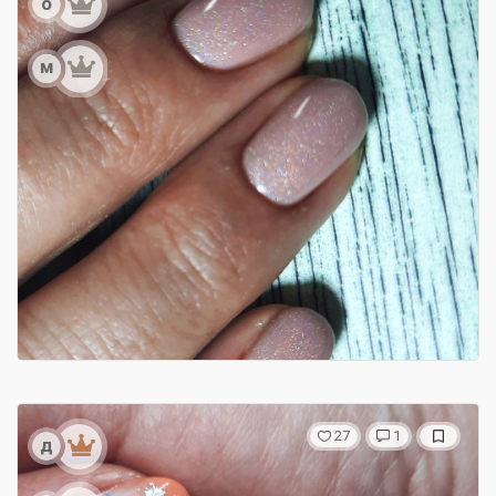
о
м
27
1
д