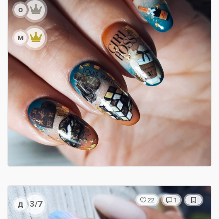
о
м
22
1
д
3/7