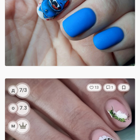
13
1
д
7/3
о
7.3
м