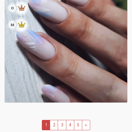
о
м
1
2
3
4
5
»