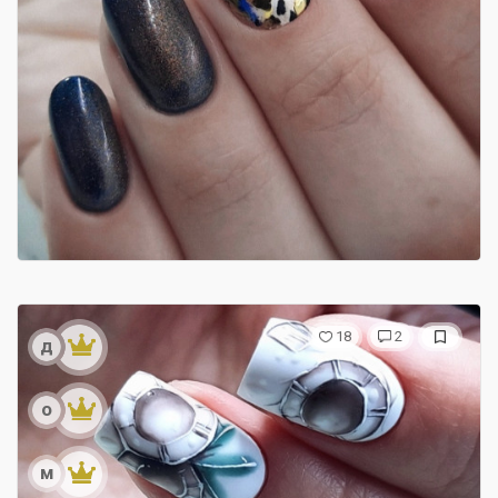
18
2
д
о
м