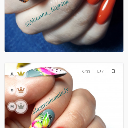
33
7
д
о
м