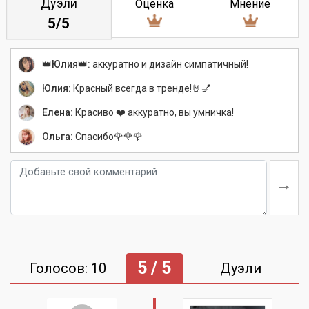
Дуэли
Оценка
Мнение
5/5
👑Юлия👑:
аккуратно и дизайн симпатичный!
Юлия:
Красный всегда в тренде!🤘💅
Елена:
Красиво ❤️ аккуратно, вы умничка!
Ольга:
Спасибо🌹🌹🌹
5 / 5
Голосов: 10
Дуэли