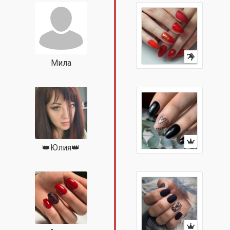
Мила
👑Юлия👑