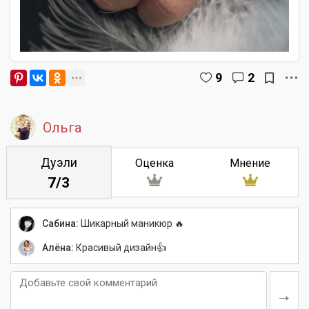
9
2
Ольга
Дуэли
Оценка
Мнение
7/3
Сабина:
Шикарный маникюр 🔥
Алёна:
Красивый дизайн👍