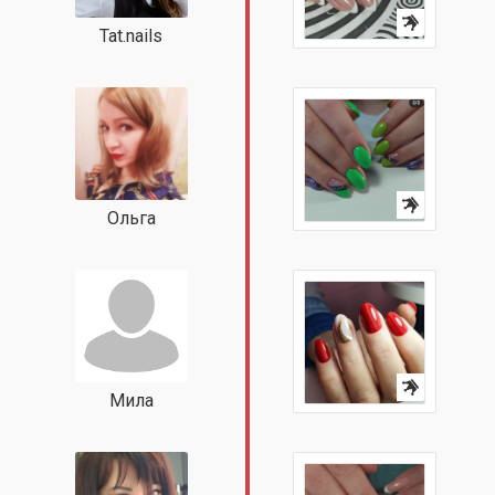
Tat.nails
Ольга
Мила