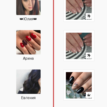
👑Юлия👑
Арина
Евгения