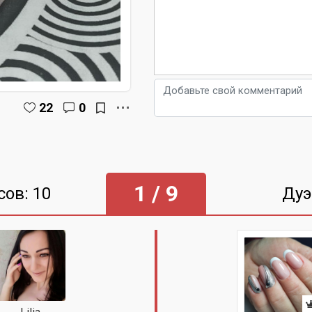
22
0
1 / 9
сов: 10
Дуэ