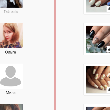
Tat.nails
Ольга
Мила