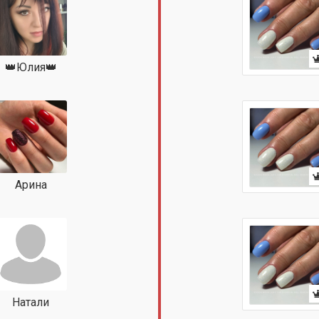
👑Юлия👑
Арина
Натали