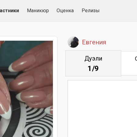
астники
Маникюр
Оценка
Релизы
Евгения
Дуэли
1/9