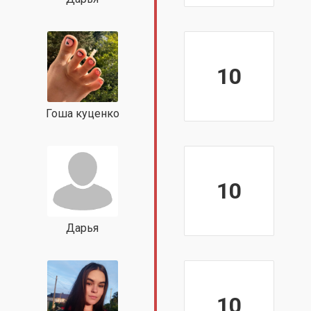
10
Гоша куценко
10
Дарья
10