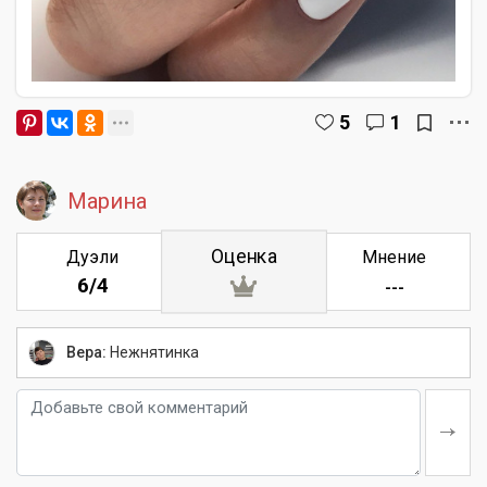
5
1
Марина
Оценка
Дуэли
Мнение
6/4
---
Вера:
Нежнятинка