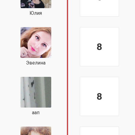
Юлия
8
Эвелина
8
аап