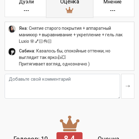
Оценка
Дуэли
Мнение
---
---
Яна:
Снятие старого покрытия + аппаратный
маникюр + выравнивание + укрепление + гель лак
Luxio 🌸💅🏻👌🏻
Сабина:
Казалось бы, спокойные оттенки, но
выглядит так ярко👍💥
Притягивает взгляд, однозначно )
8.4
Голосов: 10
Оценка