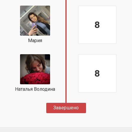
8
Мария
8
Наталья Володина
Завершено