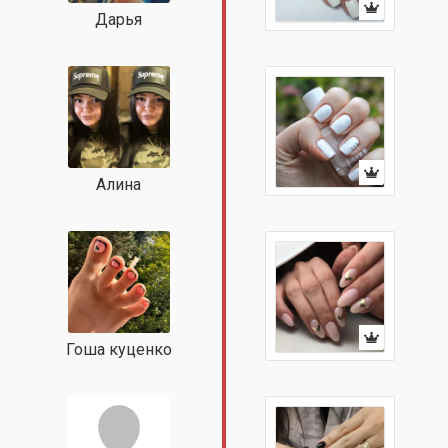
Дарья
Алина
Гоша куценко