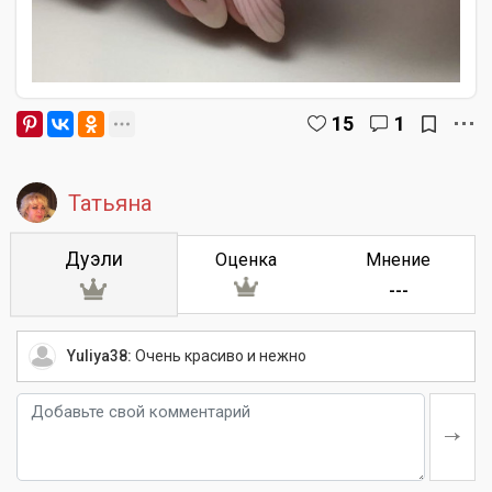
15
1
Татьяна
Дуэли
Оценка
Мнение
---
Yuliya38:
Очень красиво и нежно