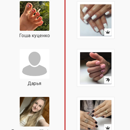
Гоша куценко
Дарья