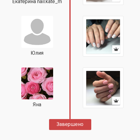
Екатерина nail.kate_m
Юлия
Яна
Завершено