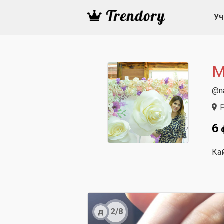
Уч
М
@na
Р
6
Ка
д
2/8