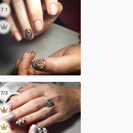
7.1
7/3