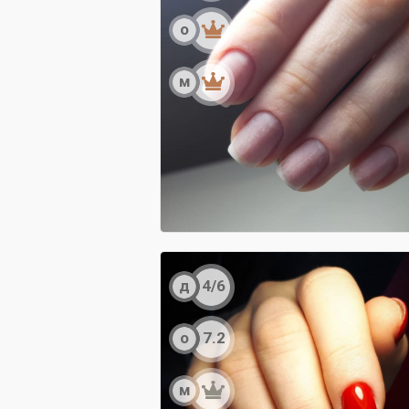
о
м
д
4/6
о
7.2
м