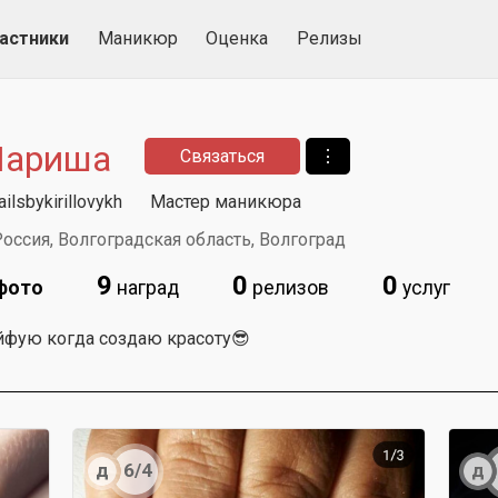
астники
Маникюр
Оценка
Релизы
ариша
Связаться
⋮
ilsbykirillovykh
Мастер маникюра
оссия, Волгоградская область, Волгоград
9
0
0
фото
наград
релизов
услуг
йфую когда создаю красоту😎
д
д
6/4