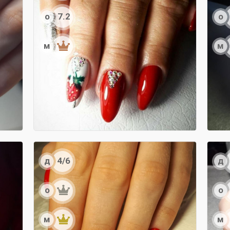
о
о
7.2
м
м
д
д
4/6
о
о
м
м