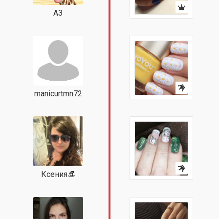
АЗ
manicurtmn72
Ксения👒