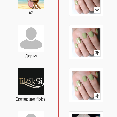
АЗ
Дарья
Екатерина floksi