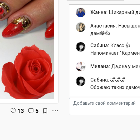
Жанна:
Шикарный ди
Анастасия:
Насыщен
дам😁👍
Сабина:
Класс 👍
Напоминает "Кармен"
Милана:
Да,она у мен
Сабина:
🤣🤣🤣
Обожаю таких дамоч
13
5