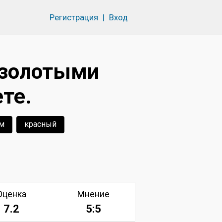
Регистрация
|
Вход
 золотыми
те.
ом
красный
Оценка
Мнение
7.2
5:5