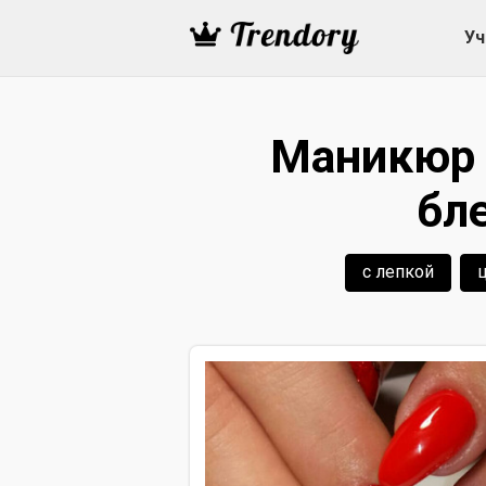
Уч
Маникюр 
бл
с лепкой