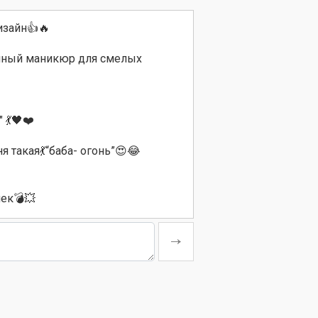
зайн👍🔥
ный маникюр для смелых
 💃🖤❤️
я такая💃“баба- огонь”😍😂
ек💣💥