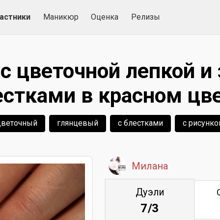
астники
Маникюр
Оценка
Релизы
с цветочной лепкой и
естками в красном цве
цветочный
глянцевый
с блестками
с рисунк
Милана
Дуэли
7/3