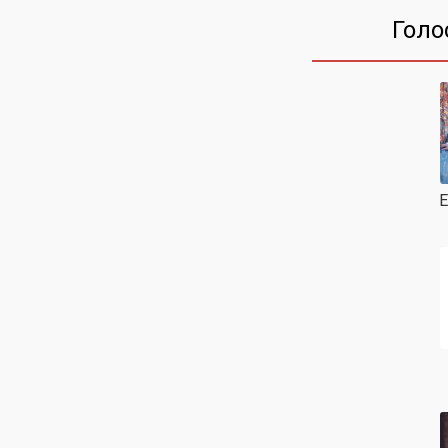
Голо
Е