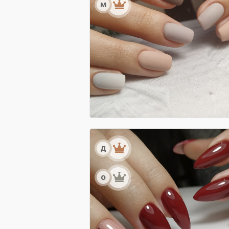
м
д
о