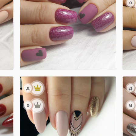
о
д
д
о
м