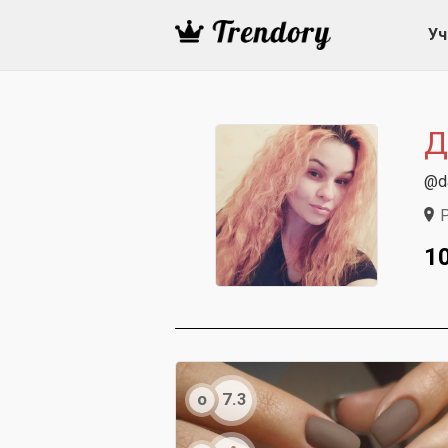
Уч
Д
@da
Р
1
о
7.3