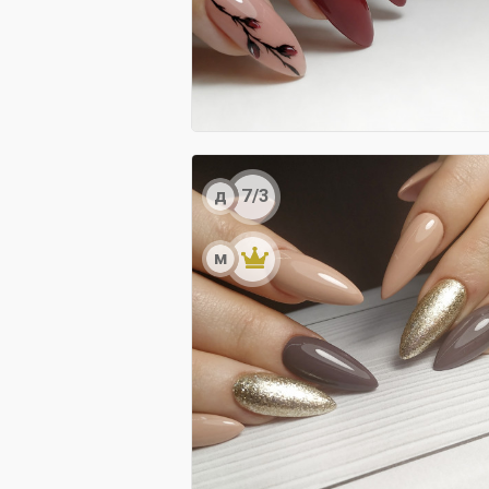
д
7/3
м