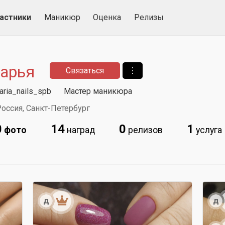
астники
Маникюр
Оценка
Релизы
арья
Связаться
⋮
ria_nails_spb
Мастер маникюра
оссия, Санкт-Петербург
0
14
0
1
фото
наград
релизов
услуга
д
д