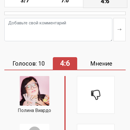
3/7
7.0
4:6
4:6
Голосов: 10
Мнение
Полина Виардо