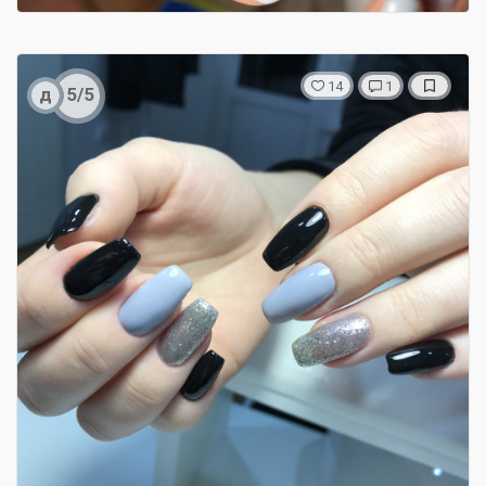
14
1
д
5/5