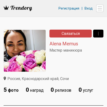
Регистрация
|
Вход
Связаться
⋮
Alena Memus
Мастер маникюра
Россия, Краснодарский край, Сочи
5
0
0
0
фото
наград
релизов
услуг