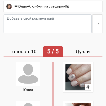
👑Юлия👑:
клубничка с зефиром!💟
5 / 5
Голосов: 10
Дуэли
Юлия