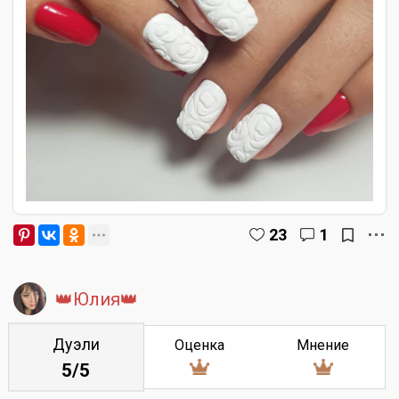
23
1
👑Юлия👑
Дуэли
Оценка
Мнение
5/5