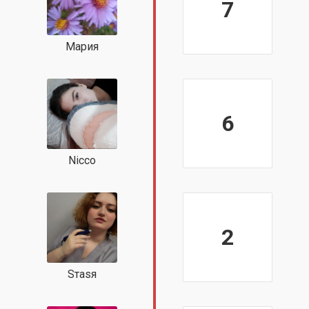
7
Мария
6
Nicco
2
Sтаsя