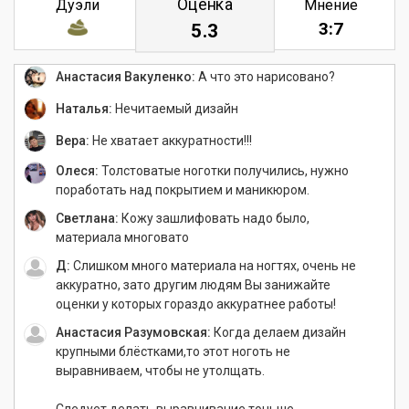
Оценка
Дуэли
Мнение
3:7
5.3
Юлия:
Рисунок классный,надо чуть-чуть
поработать над выравниванием.
Анастасия Вакуленко:
А что это нарисовано?
Наталья:
Нечитаемый дизайн
Вера:
Не хватает аккуратности!!!
Олеся:
Толстоватые ноготки получились, нужно
поработать над покрытием и маникюром.
Светлана:
Кожу зашлифовать надо было,
материала многовато
Д:
Слишком много материала на ногтях, очень не
аккуратно, зато другим людям Вы занижайте
оценки у которых гораздо аккуратнее работы!
Анастасия Разумовская:
Когда делаем дизайн
крупными блёстками,то этот ноготь не
выравниваем, чтобы не утолщать.