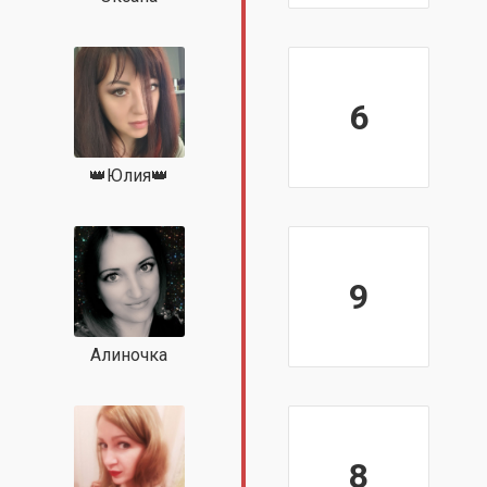
6
👑Юлия👑
9
Алиночка
8