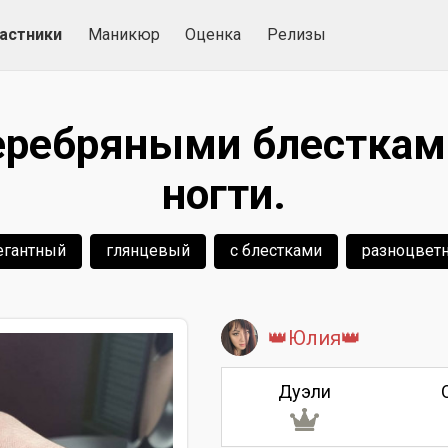
астники
Маникюр
Оценка
Релизы
еребряными блесткам
ногти.
егантный
глянцевый
с блестками
разноцвет
👑Юлия👑
Дуэли