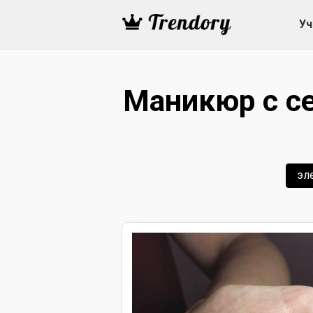
Уч
Маникюр с с
эл