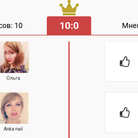
10:0
сов: 10
Мне
Ольга
Anka nail