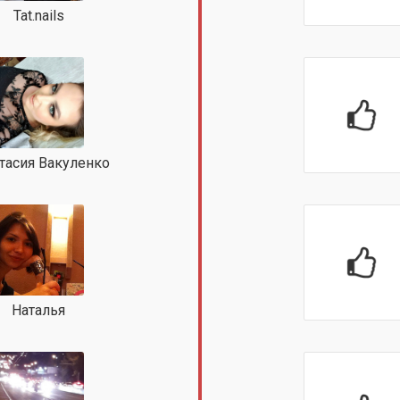
Tat.nails
тасия Вакуленко
Наталья