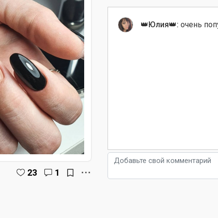
👑Юлия👑:
очень поп
23
1