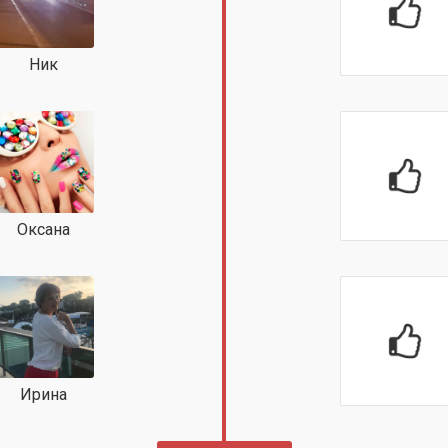
Ник
Оксана
Ирина