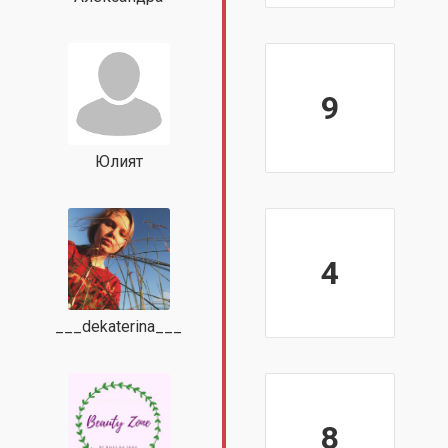
9
Юлият
4
___dekaterina___
8