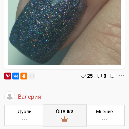
25
0
Валерия
Оценка
Дуэли
Мнение
---
---