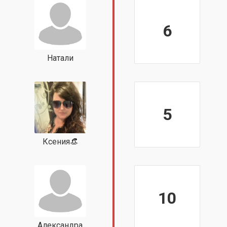
6
Натали
5
Ксения👒
10
Александра