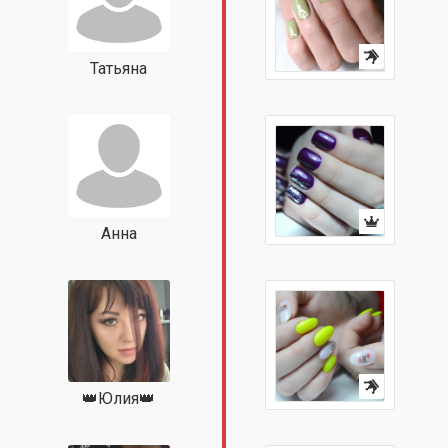
Татьяна
Анна
👑Юлия👑