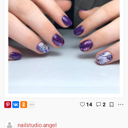
14
2
nailstudio.angel