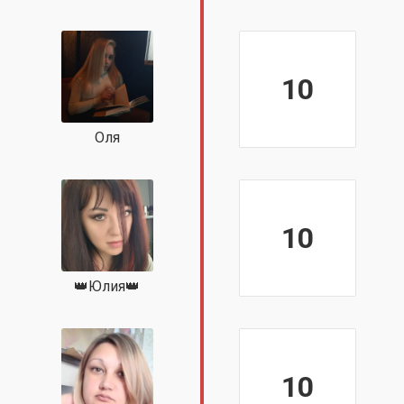
10
Оля
10
👑Юлия👑
10