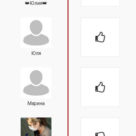
👑Юлия👑
Юля
Марина