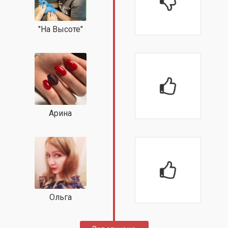
"На Высоте"
Арина
Ольга