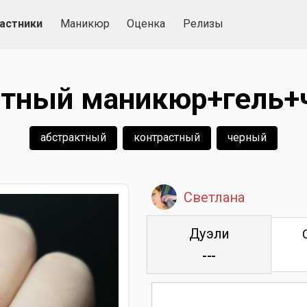
астники
Маникюр
Оценка
Релизы
атный маникюр+гель+
абстрактный
контрастный
черный
Светлана
Дуэли
---