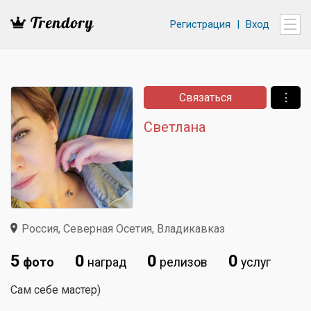
Регистрация
|
Вход
Связаться
⋮
Светлана
Россия, Северная Осетия, Владикавказ
5
0
0
0
фото
наград
релизов
услуг
Сам себе мастер)