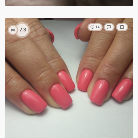
14
м
7:3