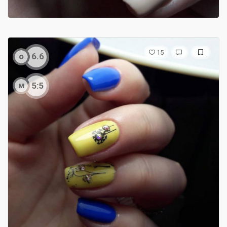
15
о
6.6
м
5:5