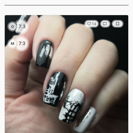
14
о
7.3
м
7:3