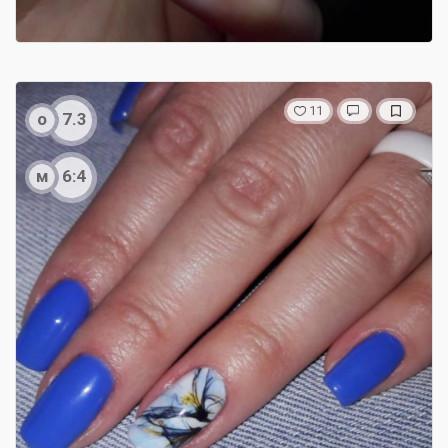
11
о
7.3
м
6:4