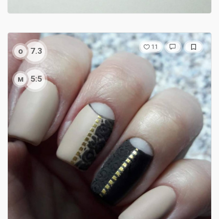
11
о
7.3
м
5:5