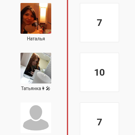
7
Наталья
10
Татьянка👩‍🎤
7