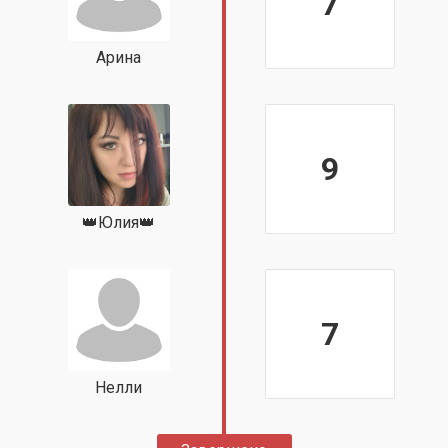
7
Арина
9
👑Юлия👑
7
Нелли