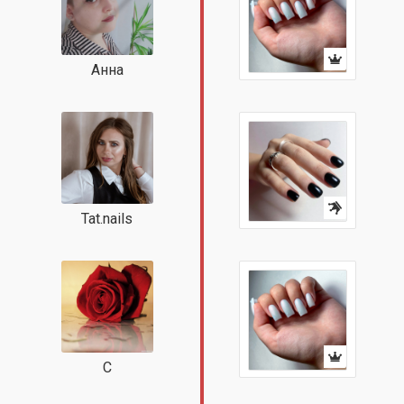
Анна
Tat.nails
С