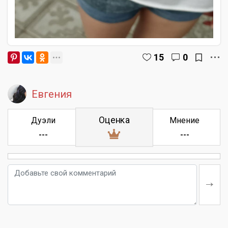
15
0
Евгения
Оценка
Дуэли
Мнение
---
---