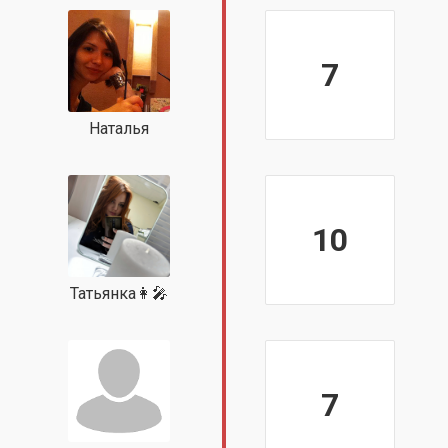
7
Наталья
10
Татьянка👩‍🎤
7