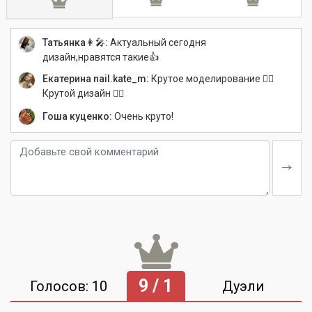
Татьянка👩‍🎤:
Актуальный сегодня
дизайн,нравятся такие👍
Екатерина nail.kate_m:
Крутое моделирование 👍🏻
Крутой дизайн 👍🏻
Гоша куценко:
Очень круто!
9 / 1
Голосов: 10
Дуэли