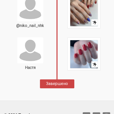
@niko_nail_nhk
Настя
Завершено