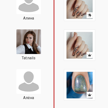
Алина
Tat.nails
Алёна