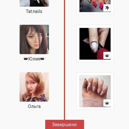
Tat.nails
👑Юлия👑
Ольга
Завершено