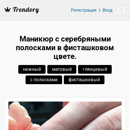
Регистрация
|
Вход
Маникюр с серебряными
полосками в фисташковом
цвете.
нежный
матовый
глянцевый
с полосками
фисташковый